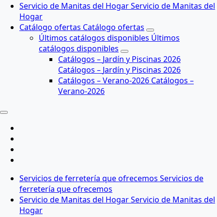
S
e
r
v
i
c
i
o
d
e
M
a
n
i
t
a
s
d
e
l
H
o
g
a
r
S
e
r
v
i
c
i
o
d
e
M
a
n
i
t
a
s
d
e
l
H
o
g
a
r
C
a
t
á
l
o
g
o
o
f
e
r
t
a
s
C
a
t
á
l
o
g
o
o
f
e
r
t
a
s
Ú
l
t
i
m
o
s
c
a
t
á
l
o
g
o
s
d
i
s
p
o
n
i
b
l
e
s
Ú
l
t
i
m
o
s
c
a
t
á
l
o
g
o
s
d
i
s
p
o
n
i
b
l
e
s
C
a
t
á
l
o
g
o
s
–
J
a
r
d
í
n
y
P
i
s
c
i
n
a
s
2
0
2
6
C
a
t
á
l
o
g
o
s
–
J
a
r
d
í
n
y
P
i
s
c
i
n
a
s
2
0
2
6
C
a
t
á
l
o
g
o
s
–
V
e
r
a
n
o
-
2
0
2
6
C
a
t
á
l
o
g
o
s
–
V
e
r
a
n
o
-
2
0
2
6
S
e
r
v
i
c
i
o
s
d
e
f
e
r
r
e
t
e
r
í
a
q
u
e
o
f
r
e
c
e
m
o
s
S
e
r
v
i
c
i
o
s
d
e
f
e
r
r
e
t
e
r
í
a
q
u
e
o
f
r
e
c
e
m
o
s
S
e
r
v
i
c
i
o
d
e
M
a
n
i
t
a
s
d
e
l
H
o
g
a
r
S
e
r
v
i
c
i
o
d
e
M
a
n
i
t
a
s
d
e
l
H
o
g
a
r