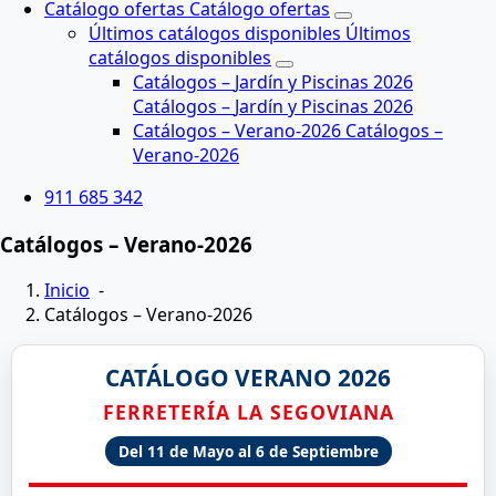
C
a
t
á
l
o
g
o
o
f
e
r
t
a
s
C
a
t
á
l
o
g
o
o
f
e
r
t
a
s
Ú
l
t
i
m
o
s
c
a
t
á
l
o
g
o
s
d
i
s
p
o
n
i
b
l
e
s
Ú
l
t
i
m
o
s
c
a
t
á
l
o
g
o
s
d
i
s
p
o
n
i
b
l
e
s
C
a
t
á
l
o
g
o
s
–
J
a
r
d
í
n
y
P
i
s
c
i
n
a
s
2
0
2
6
C
a
t
á
l
o
g
o
s
–
J
a
r
d
í
n
y
P
i
s
c
i
n
a
s
2
0
2
6
C
a
t
á
l
o
g
o
s
–
V
e
r
a
n
o
-
2
0
2
6
C
a
t
á
l
o
g
o
s
–
V
e
r
a
n
o
-
2
0
2
6
911 685 342
Catálogos – Verano-2026
Inicio
-
Catálogos – Verano-2026
CATÁLOGO VERANO 2026
FERRETERÍA LA SEGOVIANA
Del 11 de Mayo al 6 de Septiembre