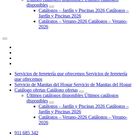
d
i
s
p
o
n
i
b
l
e
s
C
a
t
á
l
o
g
o
s
–
J
a
r
d
í
n
y
P
i
s
c
i
n
a
s
2
0
2
6
C
a
t
á
l
o
g
o
s
–
J
a
r
d
í
n
y
P
i
s
c
i
n
a
s
2
0
2
6
C
a
t
á
l
o
g
o
s
–
V
e
r
a
n
o
-
2
0
2
6
C
a
t
á
l
o
g
o
s
–
V
e
r
a
n
o
-
2
0
2
6
S
e
r
v
i
c
i
o
s
d
e
f
e
r
r
e
t
e
r
í
a
q
u
e
o
f
r
e
c
e
m
o
s
S
e
r
v
i
c
i
o
s
d
e
f
e
r
r
e
t
e
r
í
a
q
u
e
o
f
r
e
c
e
m
o
s
S
e
r
v
i
c
i
o
d
e
M
a
n
i
t
a
s
d
e
l
H
o
g
a
r
S
e
r
v
i
c
i
o
d
e
M
a
n
i
t
a
s
d
e
l
H
o
g
a
r
C
a
t
á
l
o
g
o
o
f
e
r
t
a
s
C
a
t
á
l
o
g
o
o
f
e
r
t
a
s
Ú
l
t
i
m
o
s
c
a
t
á
l
o
g
o
s
d
i
s
p
o
n
i
b
l
e
s
Ú
l
t
i
m
o
s
c
a
t
á
l
o
g
o
s
d
i
s
p
o
n
i
b
l
e
s
C
a
t
á
l
o
g
o
s
–
J
a
r
d
í
n
y
P
i
s
c
i
n
a
s
2
0
2
6
C
a
t
á
l
o
g
o
s
–
J
a
r
d
í
n
y
P
i
s
c
i
n
a
s
2
0
2
6
C
a
t
á
l
o
g
o
s
–
V
e
r
a
n
o
-
2
0
2
6
C
a
t
á
l
o
g
o
s
–
V
e
r
a
n
o
-
2
0
2
6
911 685 342