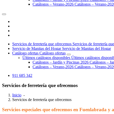
C
a
t
á
l
o
g
o
s
–
V
e
r
a
n
o
-
2
0
2
6
C
a
t
á
l
o
g
o
s
–
V
e
r
a
n
o
-
2
0
2
S
e
r
v
i
c
i
o
s
d
e
f
e
r
r
e
t
e
r
í
a
q
u
e
o
f
r
e
c
e
m
o
s
S
e
r
v
i
c
i
o
s
d
e
f
e
r
r
e
t
e
r
í
a
q
u
S
e
r
v
i
c
i
o
d
e
M
a
n
i
t
a
s
d
e
l
H
o
g
a
r
S
e
r
v
i
c
i
o
d
e
M
a
n
i
t
a
s
d
e
l
H
o
g
a
r
C
a
t
á
l
o
g
o
o
f
e
r
t
a
s
C
a
t
á
l
o
g
o
o
f
e
r
t
a
s
Ú
l
t
i
m
o
s
c
a
t
á
l
o
g
o
s
d
i
s
p
o
n
i
b
l
e
s
Ú
l
t
i
m
o
s
c
a
t
á
l
o
g
o
s
d
i
s
p
o
n
i
C
a
t
á
l
o
g
o
s
–
J
a
r
d
í
n
y
P
i
s
c
i
n
a
s
2
0
2
6
C
a
t
á
l
o
g
o
s
–
J
a
C
a
t
á
l
o
g
o
s
–
V
e
r
a
n
o
-
2
0
2
6
C
a
t
á
l
o
g
o
s
–
V
e
r
a
n
o
-
2
0
2
911 685 342
Servicios de ferretería que ofrecemos
Inicio
-
Servicios de ferretería que ofrecemos
Servicios especiales que ofrecemos en Fuenlabrada
y 