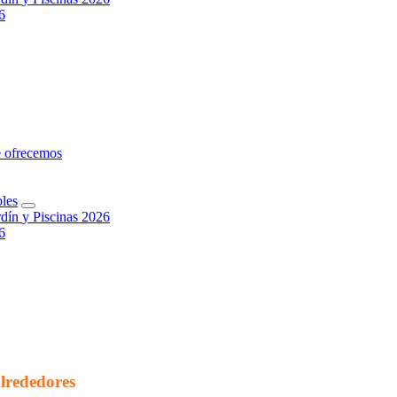
6
e
o
f
r
e
c
e
m
o
s
b
l
e
s
r
d
í
n
y
P
i
s
c
i
n
a
s
2
0
2
6
6
alrededores