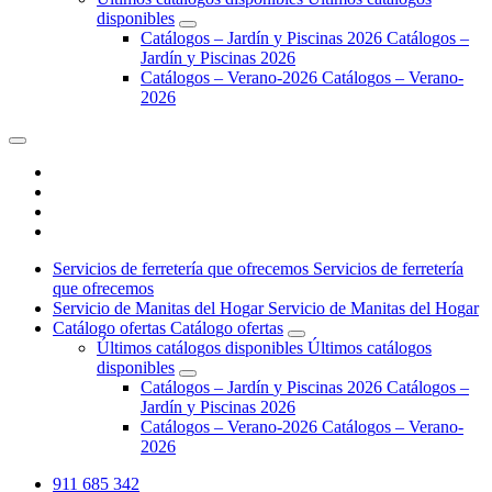
d
i
s
p
o
n
i
b
l
e
s
C
a
t
á
l
o
g
o
s
–
J
a
r
d
í
n
y
P
i
s
c
i
n
a
s
2
0
2
6
C
a
t
á
l
o
g
o
s
–
J
a
r
d
í
n
y
P
i
s
c
i
n
a
s
2
0
2
6
C
a
t
á
l
o
g
o
s
–
V
e
r
a
n
o
-
2
0
2
6
C
a
t
á
l
o
g
o
s
–
V
e
r
a
n
o
-
2
0
2
6
S
e
r
v
i
c
i
o
s
d
e
f
e
r
r
e
t
e
r
í
a
q
u
e
o
f
r
e
c
e
m
o
s
S
e
r
v
i
c
i
o
s
d
e
f
e
r
r
e
t
e
r
í
a
q
u
e
o
f
r
e
c
e
m
o
s
S
e
r
v
i
c
i
o
d
e
M
a
n
i
t
a
s
d
e
l
H
o
g
a
r
S
e
r
v
i
c
i
o
d
e
M
a
n
i
t
a
s
d
e
l
H
o
g
a
r
C
a
t
á
l
o
g
o
o
f
e
r
t
a
s
C
a
t
á
l
o
g
o
o
f
e
r
t
a
s
Ú
l
t
i
m
o
s
c
a
t
á
l
o
g
o
s
d
i
s
p
o
n
i
b
l
e
s
Ú
l
t
i
m
o
s
c
a
t
á
l
o
g
o
s
d
i
s
p
o
n
i
b
l
e
s
C
a
t
á
l
o
g
o
s
–
J
a
r
d
í
n
y
P
i
s
c
i
n
a
s
2
0
2
6
C
a
t
á
l
o
g
o
s
–
J
a
r
d
í
n
y
P
i
s
c
i
n
a
s
2
0
2
6
C
a
t
á
l
o
g
o
s
–
V
e
r
a
n
o
-
2
0
2
6
C
a
t
á
l
o
g
o
s
–
V
e
r
a
n
o
-
2
0
2
6
911 685 342