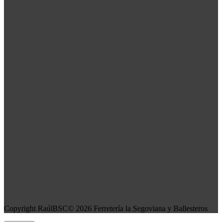
Copyright RaúlBSC© 2026 Ferretería la Segoviana y Ballesteros