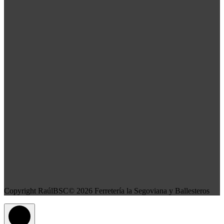
Copyright RaúlBSC© 2026 Ferretería la Segoviana y Ballesteros