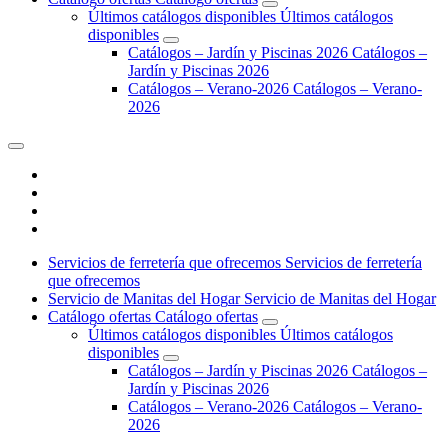
Ú
l
t
i
m
o
s
c
a
t
á
l
o
g
o
s
d
i
s
p
o
n
i
b
l
e
s
Ú
l
t
i
m
o
s
c
a
t
á
l
o
g
o
s
d
i
s
p
o
n
i
b
l
e
s
C
a
t
á
l
o
g
o
s
–
J
a
r
d
í
n
y
P
i
s
c
i
n
a
s
2
0
2
6
C
a
t
á
l
o
g
o
s
–
J
a
r
d
í
n
y
P
i
s
c
i
n
a
s
2
0
2
6
C
a
t
á
l
o
g
o
s
–
V
e
r
a
n
o
-
2
0
2
6
C
a
t
á
l
o
g
o
s
–
V
e
r
a
n
o
-
2
0
2
6
S
e
r
v
i
c
i
o
s
d
e
f
e
r
r
e
t
e
r
í
a
q
u
e
o
f
r
e
c
e
m
o
s
S
e
r
v
i
c
i
o
s
d
e
f
e
r
r
e
t
e
r
í
a
q
u
e
o
f
r
e
c
e
m
o
s
S
e
r
v
i
c
i
o
d
e
M
a
n
i
t
a
s
d
e
l
H
o
g
a
r
S
e
r
v
i
c
i
o
d
e
M
a
n
i
t
a
s
d
e
l
H
o
g
a
r
C
a
t
á
l
o
g
o
o
f
e
r
t
a
s
C
a
t
á
l
o
g
o
o
f
e
r
t
a
s
Ú
l
t
i
m
o
s
c
a
t
á
l
o
g
o
s
d
i
s
p
o
n
i
b
l
e
s
Ú
l
t
i
m
o
s
c
a
t
á
l
o
g
o
s
d
i
s
p
o
n
i
b
l
e
s
C
a
t
á
l
o
g
o
s
–
J
a
r
d
í
n
y
P
i
s
c
i
n
a
s
2
0
2
6
C
a
t
á
l
o
g
o
s
–
J
a
r
d
í
n
y
P
i
s
c
i
n
a
s
2
0
2
6
C
a
t
á
l
o
g
o
s
–
V
e
r
a
n
o
-
2
0
2
6
C
a
t
á
l
o
g
o
s
–
V
e
r
a
n
o
-
2
0
2
6