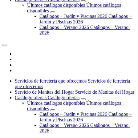
Ú
l
t
i
m
o
s
c
a
t
á
l
o
g
o
s
d
i
s
p
o
n
i
b
l
e
s
Ú
l
t
i
m
o
s
c
a
t
á
l
o
g
o
s
d
i
s
p
o
n
i
b
l
e
s
C
a
t
á
l
o
g
o
s
–
J
a
r
d
í
n
y
P
i
s
c
i
n
a
s
2
0
2
6
C
a
t
á
l
o
g
o
s
–
J
a
r
d
í
n
y
P
i
s
c
i
n
a
s
2
0
2
6
C
a
t
á
l
o
g
o
s
–
V
e
r
a
n
o
-
2
0
2
6
C
a
t
á
l
o
g
o
s
–
V
e
r
a
n
o
-
2
0
2
6
S
e
r
v
i
c
i
o
s
d
e
f
e
r
r
e
t
e
r
í
a
q
u
e
o
f
r
e
c
e
m
o
s
S
e
r
v
i
c
i
o
s
d
e
f
e
r
r
e
t
e
r
í
a
q
u
e
o
f
r
e
c
e
m
o
s
S
e
r
v
i
c
i
o
d
e
M
a
n
i
t
a
s
d
e
l
H
o
g
a
r
S
e
r
v
i
c
i
o
d
e
M
a
n
i
t
a
s
d
e
l
H
o
g
a
r
C
a
t
á
l
o
g
o
o
f
e
r
t
a
s
C
a
t
á
l
o
g
o
o
f
e
r
t
a
s
Ú
l
t
i
m
o
s
c
a
t
á
l
o
g
o
s
d
i
s
p
o
n
i
b
l
e
s
Ú
l
t
i
m
o
s
c
a
t
á
l
o
g
o
s
d
i
s
p
o
n
i
b
l
e
s
C
a
t
á
l
o
g
o
s
–
J
a
r
d
í
n
y
P
i
s
c
i
n
a
s
2
0
2
6
C
a
t
á
l
o
g
o
s
–
J
a
r
d
í
n
y
P
i
s
c
i
n
a
s
2
0
2
6
C
a
t
á
l
o
g
o
s
–
V
e
r
a
n
o
-
2
0
2
6
C
a
t
á
l
o
g
o
s
–
V
e
r
a
n
o
-
2
0
2
6