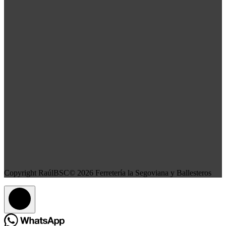
Copyright RaúlBSC© 2026 Ferretería la Segoviana y Ballesteros