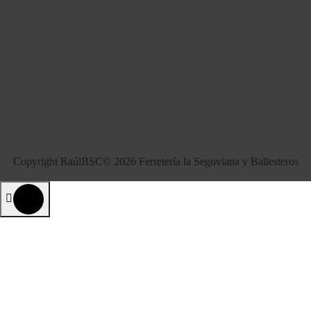
Copyright RaúlBSC© 2026 Ferretería la Segoviana y Ballesteros